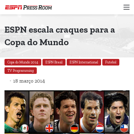
M
ESPN escala craques para a
Copa do Mundo
Copa do Mundo 2014
ESPN Brasil
ESPN International
Futebol
TV Programming
18 março 2014