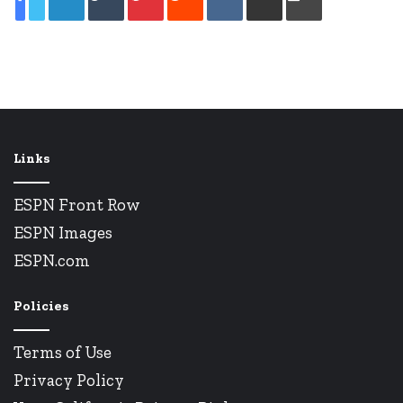
via
e-
mail
Links
ESPN Front Row
ESPN Images
ESPN.com
Policies
Terms of Use
Privacy Policy