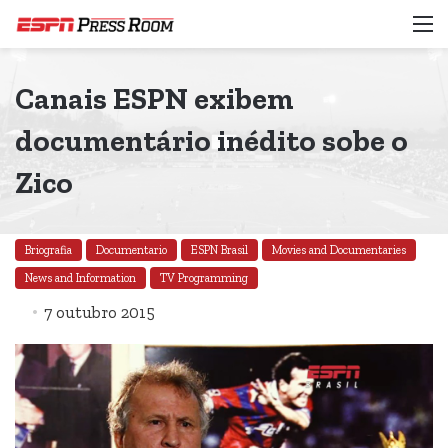
M
Canais ESPN exibem
documentário inédito sobe o
Zico
Briografia
Documentario
ESPN Brasil
Movies and Documentaries
News and Information
TV Programming
7 outubro 2015