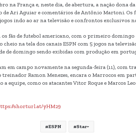
bro na França e, neste dia, de abertura, a nação dona d
o de Ari Aguiar e comentários de Antônio Martoni. Os
jogos indo ao ar na televisão e confrontos exclusivos 
a os fãs de futebol americano, com o primeiro domingo
 cheio na tela dos canais ESPN com 5 jogos na televi
arde de domingo sendo exibidas com produção em portug
tram em campo novamente na segunda-feira (11), com tra
lo treinador Ramon Menezes, encara o Marrocos em pa
o a equipe, como os atacantes Vitor Roque e Marcos Leo
ttps://shorturl.at/yHM29
ESPN
Star+