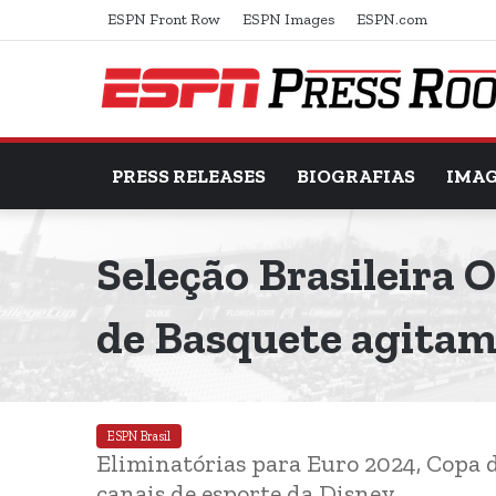
ESPN Front Row
ESPN Images
ESPN.com
PRESS RELEASES
BIOGRAFIAS
IMA
Seleção Brasileira 
de Basquete agita
ESPN Brasil
Eliminatórias para Euro 2024, Copa 
canais de esporte da Disney