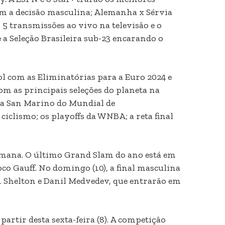
om a decisão masculina; Alemanha x Sérvia
 transmissões ao vivo na televisão e o
 a Seleção Brasileira sub-23 encarando o
ol com as Eliminatórias para a Euro 2024 e
m as principais seleções do planeta na
da San Marino do Mundial de
iclismo; os playoffs da WNBA; a reta final
semana. O último Grand Slam do ano está em
oco Gauff. No domingo (10), a final masculina
Ben Shelton e Danil Medvedev, que entrarão em
artir desta sexta-feira (8). A competição