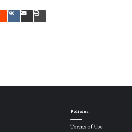
rest
Reddit
VK
Compartilhar
Imprimir
via
e-
mail
Policies
Terms of Use