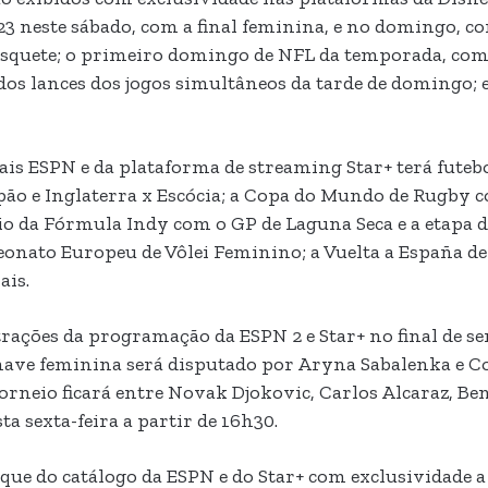
23 neste sábado, com a final feminina, e no domingo, c
squete; o primeiro domingo de NFL da temporada, com 5
os lances dos jogos simultâneos da tarde de domingo; e
is ESPN e da plataforma de streaming Star+ terá futeb
ão e Inglaterra x Escócia; a Copa do Mundo de Rugby co
o da Fórmula Indy com o GP de Laguna Seca e a etapa 
onato Europeu de Vôlei Feminino; a Vuelta a España de c
ais.
trações da programação da ESPN 2 e Star+ no final de 
a chave feminina será disputado por Aryna Sabalenka e C
 torneio ficará entre Novak Djokovic, Carlos Alcaraz, 
a sexta-feira a partir de 16h30.
e do catálogo da ESPN e do Star+ com exclusividade a p