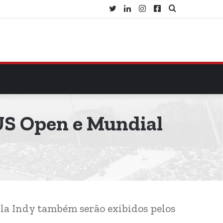
Twitter
Linkedin
Instagram
Facebook
Procurar
por
 US Open e Mundial
la Indy também serão exibidos pelos