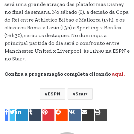
será uma grande atração das plataformas Disney
no final de semana. No sábado (6), a decisão da Copa
do Rei entre Athletico Bilbao e Mallorca (17h), e os
clássicos Roma x Lazio (13h) e Sporting x Benfica
(16h30), serão os destaques. No domingo, a
principal partida do dia será o confronto entre
Manchester United x Liverpool, às 11h30 na ESPN e
no Star+.
Confira a programação completa clicando
aqui.
ESPN
Star+
Linkedin
Tumblr
Pinterest
Reddit
VK
Compartilhar
Imprimir
via
e-
mail