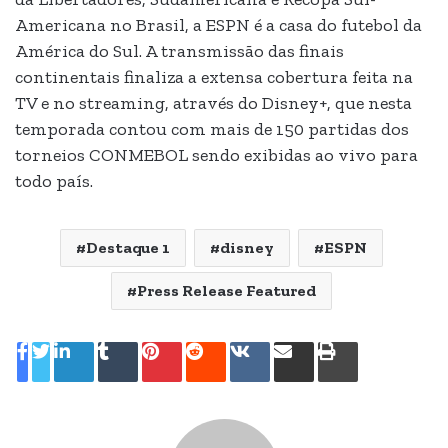
Americana no Brasil, a ESPN é a casa do futebol da
América do Sul. A transmissão das finais
continentais finaliza a extensa cobertura feita na
TV e no streaming, através do Disney+, que nesta
temporada contou com mais de 150 partidas dos
torneios CONMEBOL sendo exibidas ao vivo para
todo país.
Destaque 1
disney
ESPN
Press Release Featured
Linkedin
Tumblr
Pinterest
Reddit
VK
Compartilhar
Imprimir
via
e-
mail