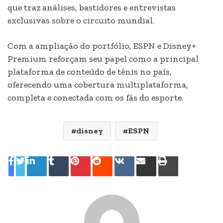
que traz análises, bastidores e entrevistas
exclusivas sobre o circuito mundial.
Com a ampliação do portfólio, ESPN e Disney+
Premium reforçam seu papel como a principal
plataforma de conteúdo de tênis no país,
oferecendo uma cobertura multiplataforma,
completa e conectada com os fãs do esporte.
disney
ESPN
Linkedin
Tumblr
Pinterest
Reddit
VK
Compartilhar
Imprimir
via
e-
mail