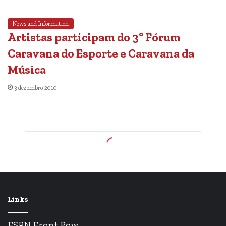
News and Information
Artistas participam do 3º Fórum
Caravana do Esporte e Caravana da
Música
3 dezembro 2010
Links
ESPN Front Row