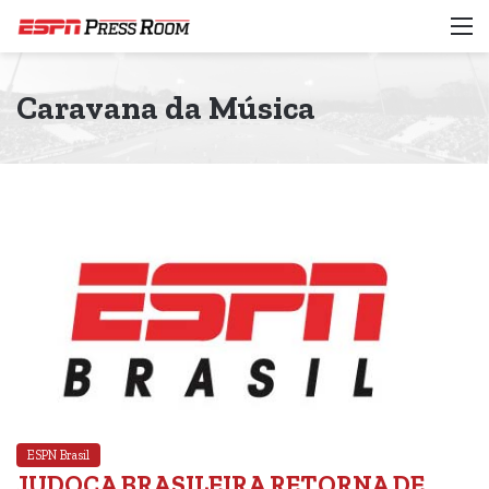
M
Caravana da Música
ESPN Brasil
JUDOCA BRASILEIRA RETORNA DE