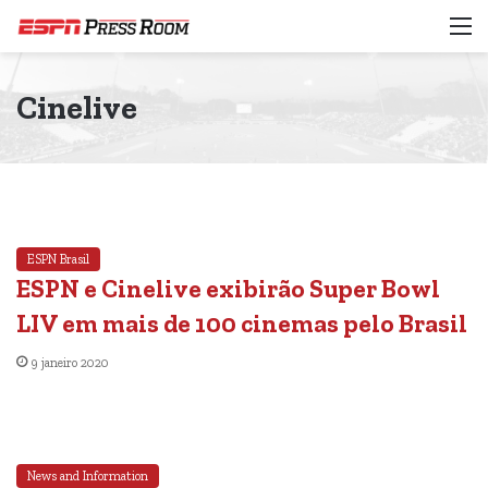
M
Cinelive
ESPN Brasil
ESPN e Cinelive exibirão Super Bowl
LIV em mais de 100 cinemas pelo Brasil
9 janeiro 2020
News and Information