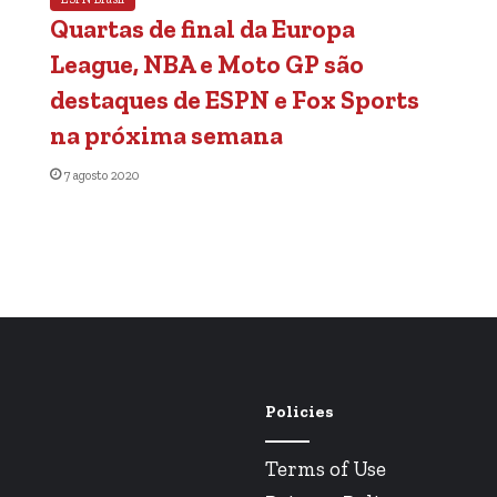
Quartas de final da Europa
League, NBA e Moto GP são
destaques de ESPN e Fox Sports
na próxima semana
7 agosto 2020
Policies
Terms of Use