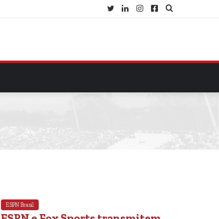
Twitter
Linkedin
Instagram
Facebook
Procurar
por
ESPN Brasil
ESPN e Fox Sports transmitem