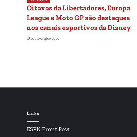
Oitavas da Libertadores, Europa
League e Moto GP são destaques
nos canais esportivos da Disney
20 novembro 2020
Links
ESPN Front Row