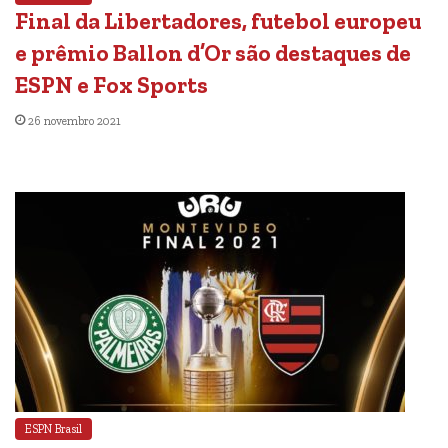
Final da Libertadores, futebol europeu
e prêmio Ballon d’Or são destaques de
ESPN e Fox Sports
26 novembro 2021
ESPN Brasil