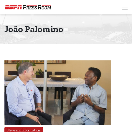
M
João Palomino
News and Information