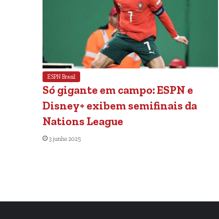
ESPN Brasil
Só gigante em campo: ESPN e
Disney+ exibem semifinais da
Nations League
3 junho 2025