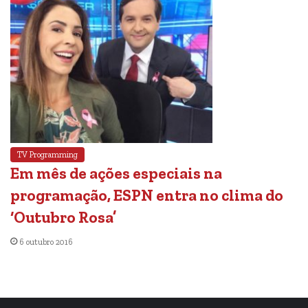
TV Programming
Em mês de ações especiais na
programação, ESPN entra no clima do
‘Outubro Rosa’
6 outubro 2016