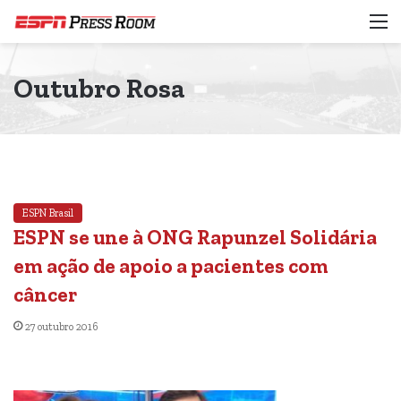
M
Outubro Rosa
ESPN Brasil
ESPN se une à ONG Rapunzel Solidária
em ação de apoio a pacientes com
câncer
27 outubro 2016