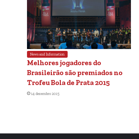
News and Information
Melhores jogadores do
Brasileirão são premiados no
Trofeu Bola de Prata 2015
14 dezembro 2015