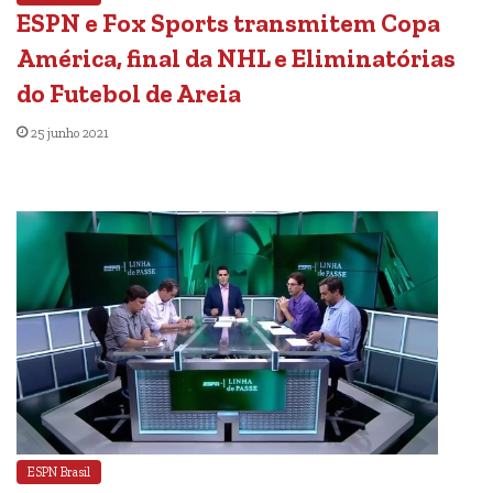
ESPN e Fox Sports transmitem Copa
América, final da NHL e Eliminatórias
do Futebol de Areia
25 junho 2021
ESPN Brasil