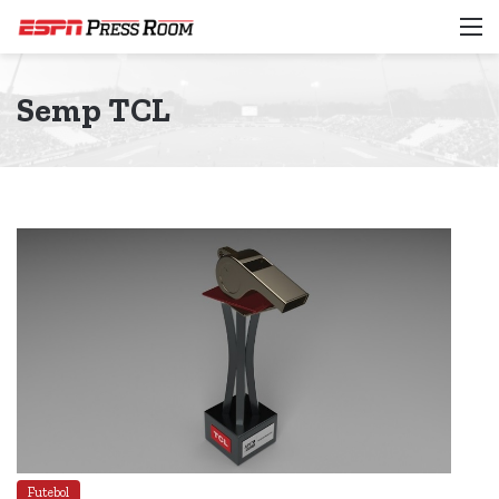
M
Semp TCL
Futebol