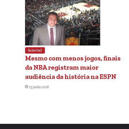
Basketball
Mesmo com menos jogos, finais
da NBA registram maior
audiência da história na ESPN
15 junho 2018