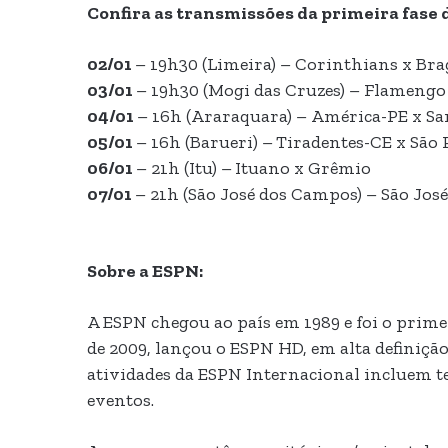
Confira as transmissões da primeira fase d
02/01
– 19h30 (Limeira) – Corinthians x Br
03/01
– 19h30 (Mogi das Cruzes) – Flamengo 
04/01
– 16h (Araraquara) – América-PE x Sa
05/01
– 16h (Barueri) –
Tiradentes-CE x São 
06/01
– 21h (Itu) –
Ituano x Grêmio
07/01
– 21h (São José dos Campos) – São Jos
Sobre a ESPN:
A ESPN chegou ao país em 1989 e foi o primei
de 2009, lançou o ESPN HD, em alta definiçã
atividades da ESPN Internacional incluem tel
eventos.