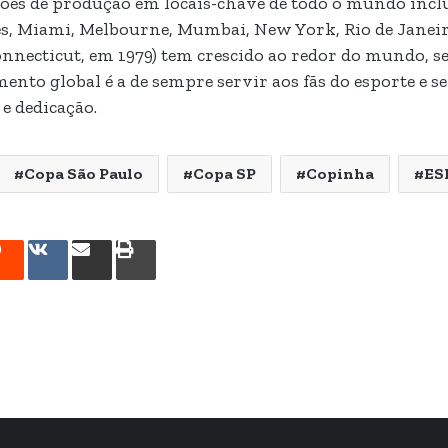
ões de produção em locais-chave de todo o mundo inclu
s, Miami, Melbourne, Mumbai, New York, Rio de Janeiro
nnecticut, em 1979) tem crescido ao redor do mundo, s
imento global é a de sempre servir aos fãs do esporte e 
e dedicação.
Copa São Paulo
Copa SP
Copinha
ES
rest
Reddit
VK
Compartilhar
Imprimir
via
e-
mail