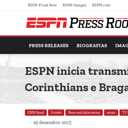
ESPN Front Row
ESPN Images
ESPN.com
PRESS RELEASES
BIOGRAFIAS
IMA
ESPN inicia transm
Corinthians e Brag
ESPN Brasil
Futebol
News and Information
soccer
TV 
29 dezembro 2015