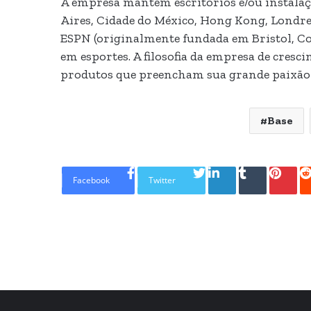
A empresa mantêm escritórios e/ou instalaç
Aires, Cidade do México, Hong Kong, Londre
ESPN (originalmente fundada em Bristol, Co
em esportes. A filosofia da empresa de cresc
produtos que preencham sua grande paixão 
Base
Linkedin
Tumblr
Pinte
Facebook
Twitter