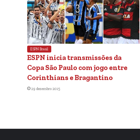
ESPN Brasil
ESPN inicia transmissões da
Copa São Paulo com jogo entre
Corinthians e Bragantino
29 dezembro 2015