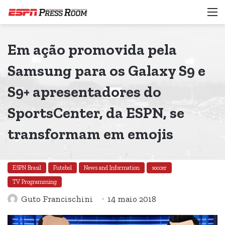
M
Em ação promovida pela
Samsung para os Galaxy S9 e
S9+ apresentadores do
SportsCenter, da ESPN, se
transformam em emojis
ESPN Brasil
Futebol
News and Information
soccer
TV Programming
Guto Francischini
14 maio 2018