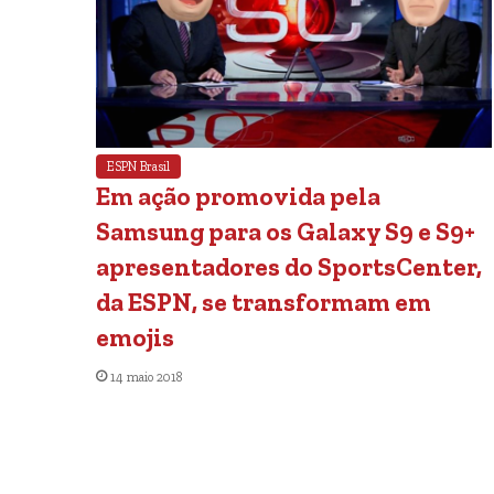
ESPN Brasil
Em ação promovida pela
Samsung para os Galaxy S9 e S9+
apresentadores do SportsCenter,
da ESPN, se transformam em
emojis
14 maio 2018