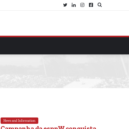
Twitter
Linkedin
Instagram
Facebook
Procurar
por
News and Information
Campanha da espnW conquista